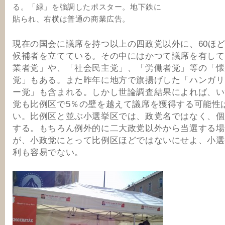
る。「緑」を強調したポスター。地下鉄に
貼られ、右横は普通の商業広告。
現在の国会に議席を持つ以上の四政党以外に、60ほ
候補者を立てている。その中にはかつて議席を有して
業者党」や、「社会民主党」、「労働者党」等の「懐
党」もある。また昨年に地方で旗揚げした「ハンガリ
ー党」も含まれる。しかし世論調査結果によれば、い
党も比例区で5％の壁を越えて議席を獲得する可能性
い。比例区と並ぶ小選挙区では、政党名ではなく、個
する。もちろん例外的に二大政党以外から当選する場
が、小政党にとって比例区ほどではないにせよ、小選
利も容易でない。