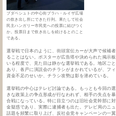
ブダペシュトの中心街ブラハ・ルイザ広場
の炊き出し所にできた行列。果たして社会
民主ハンガリー市民党への投票に結びつく
か。投票日まで炊き出しを続けるとのこと
である。
選挙戦で日本のように、街頭宣伝カーが大声で候補者
ることはない。ポスターが広告塔や決められた掲示板
いる程度で、見た目は静かな選挙戦である。地区ごと
あり、各戸に演説会のチラシがまかれているが、フィ
資金不足のせいか、チラシ攻勢は影を潜めている。
選挙戦の中心はテレビ討論である。もっとも今回の選
きな政策上の争点形成が行なわれず、相手の失点を暴
合戦になっている。特に目立つのは旧社会党幹部に対
金疑惑であり、実際に逮捕者も出た。デレビ局のニュ
話題を頻繁に取り上げ、反社会党キャンペーンの一翼