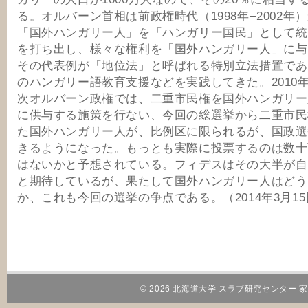
る。オルバーン首相は前政権時代（1998年−2002年
「国外ハンガリー人」を「ハンガリー国民」として統
を打ち出し、様々な権利を「国外ハンガリー人」に与
その代表例が「地位法」と呼ばれる特別立法措置であ
のハンガリー語教育支援などを実践してきた。2010
次オルバーン政権では、二重市民権を国外ハンガリー
に供与する施策を行ない、今回の総選挙から二重市民
た国外ハンガリー人が、比例区に限られるが、国政選
きるようになった。もっとも実際に投票するのは数十
はないかと予想されている。フィデスはその大半が自
と期待しているが、果たして国外ハンガリー人はどう
か、これも今回の選挙の争点である。（2014年3月1
© 2026 北海道大学 スラブ研究センター 家田研究室