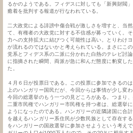
るかのようである。フィデスに対しても「新興財閥」
癒着を批判する報道が行なわれている。
二大政党による誹謗中傷合戦が激しさを増すと、当然
て、有権者の大政党に対する不信感が募っていく。そ
力への支持拡大に結びつく可能性は高い。とりわけヨ
が流れるのではないかと考えられている。まさにこの
党系とフィデス系の二派に分かれた白熱のテレビ討論
に指摘された瞬間、両派が急に和んだ態度に豹変した
た。
４月６日が投票日である。この投票に参加できるのは
上のハンガリー国民だが、今回からは事情が少し変わ
今回の総選挙のもう一つの見どころがある。つまり、
二重市民権でハンガリー市民権を持つ者は、総選挙に
ようになったのである。ハンガリーの近隣諸国に合計で
を越えるハンガリー系住民が少数民族として存在する
をハンガリーの国政選挙に参加させようという考えで
ガリーの人口が1000万人なので、その20％に相当す