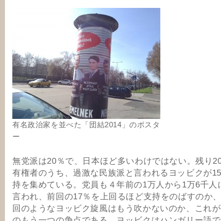
有名政治家を並べた「団結2014」のポスタ
ー
無党派は20％で、日本ほど多いわけではない。残り2
有権者のうち、過激な民族派と言われるヨッビクが1
持を集めている。党員も４年前の1万人から1万6千人
言われ、前回の17％を上回るほど支持をのばすのか
回のようなヨッビク旋風はもう吹かないのか、これが
のもう一つの争点である。ヨッビクはハンガリー語でJo